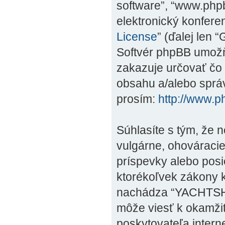
software”, “www.phpb
elektronický konfer
License
” (ďalej len 
Softvér phpBB umožňu
zakazuje určovať č
obsahu a/alebo správ
prosím:
http://www.
Súhlasíte s tým, že 
vulgárne, ohováracie
príspevky alebo posi
ktorékoľvek zákony kr
nachádza “YACHTSHO
môže viesť k okamži
poskytovateľa intern