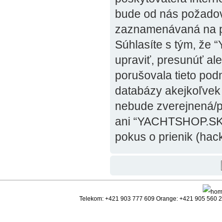
bude od nás požadov
zaznamenávaná na po
Súhlasíte s tým, že
upraviť, presunúť al
porušovala tieto pod
databázy akejkoľvek i
nebude zverejnená/po
ani “YACHTSHOP.SK”
pokus o prienik (hack
Telekom: +421 903 777 609 Orange: +421 905 560 25