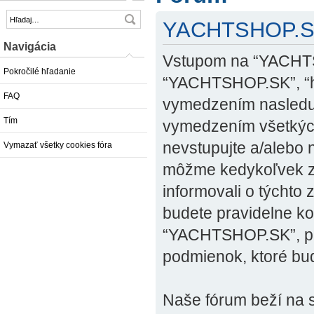
YACHTSHOP.SK 
Navigácia
Vstupom na “YACHTSH
Pokročilé hľadanie
“YACHTSHOP.SK”, “ht
FAQ
vymedzením nasleduj
Tím
vymedzením všetkých
nevstupujte a/alebo
Vymazať všetky cookies fóra
môžme kedykoľvek zm
informovali o týchto
budete pravidelne ko
“YACHTSHOP.SK”, pre
podmienok, ktoré bu
Naše fórum beží na s