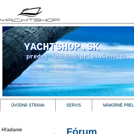
YACHTSHOP.SK
predaj lodného príslušenstva, 
všetko pre Vašu loď
ÚVODNÁ STRANA
SERVIS
NÁMORNÉ PRE
Fórum
Hľadanie