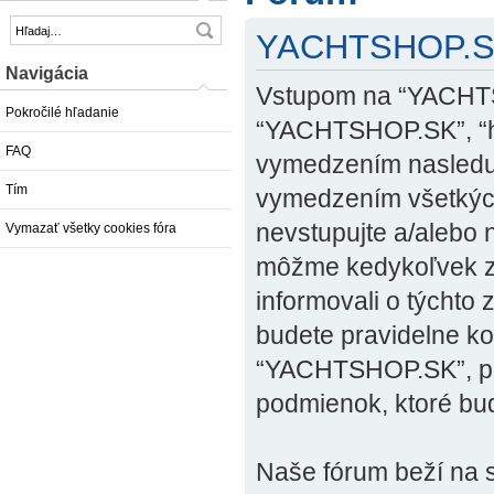
YACHTSHOP.SK 
Navigácia
Vstupom na “YACHTSH
Pokročilé hľadanie
“YACHTSHOP.SK”, “ht
FAQ
vymedzením nasleduj
Tím
vymedzením všetkých
nevstupujte a/alebo
Vymazať všetky cookies fóra
môžme kedykoľvek zm
informovali o týchto
budete pravidelne ko
“YACHTSHOP.SK”, pre
podmienok, ktoré bu
Naše fórum beží na s