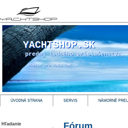
YACHTSHOP.SK
predaj lodného príslušenstva, 
všetko pre Vašu loď
ÚVODNÁ STRANA
SERVIS
NÁMORNÉ PRE
Fórum
Hľadanie