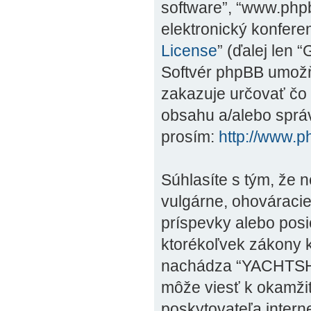
software”, “www.phpb
elektronický konfer
License
” (ďalej len 
Softvér phpBB umožňu
zakazuje určovať č
obsahu a/alebo správ
prosím:
http://www.
Súhlasíte s tým, že 
vulgárne, ohováracie
príspevky alebo posi
ktorékoľvek zákony kr
nachádza “YACHTSHO
môže viesť k okamži
poskytovateľa intern