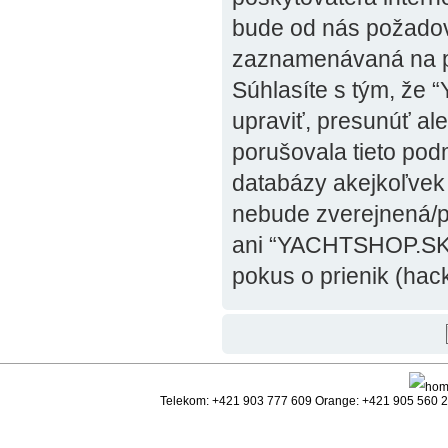
bude od nás požadov
zaznamenávaná na po
Súhlasíte s tým, že
upraviť, presunúť al
porušovala tieto pod
databázy akejkoľvek i
nebude zverejnená/po
ani “YACHTSHOP.SK”
pokus o prienik (hack
Telekom: +421 903 777 609 Orange: +421 905 560 25