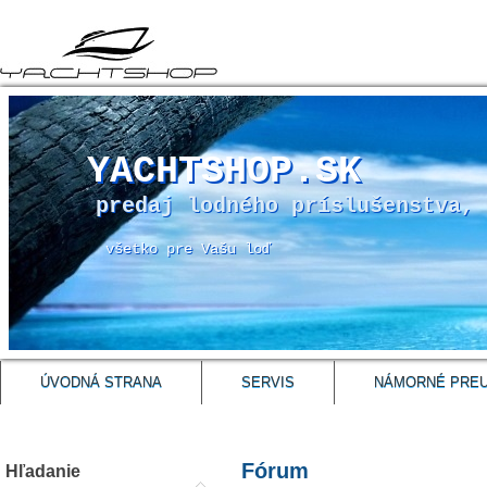
YACHTSHOP.SK
predaj lodného príslušenstva, 
všetko pre Vašu loď
ÚVODNÁ STRANA
SERVIS
NÁMORNÉ PRE
Fórum
Hľadanie