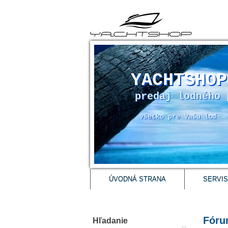
YACHTSHOP
predaj lodného 
všetko pre Vašu loď
ÚVODNÁ STRANA
SERVIS
Fór
Hľadanie