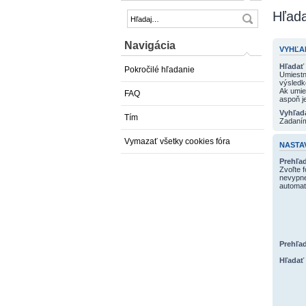
Hľad
Navigácia
VYHĽA
Hľadať 
Pokročilé hľadanie
Umiest
výsled
Ak umie
FAQ
aspoň j
Vyhľada
Tím
Zadaním
Vymazať všetky cookies fóra
NASTA
Prehľad
Zvoľte 
nevypne
automati
Prehľad
Hľadať 