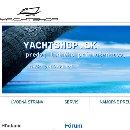
YACHTSHOP.SK
predaj lodného príslušenstva, 
všetko pre Vašu loď
ÚVODNÁ STRANA
SERVIS
NÁMORNÉ PRE
Fórum
Hľadanie