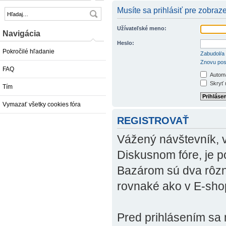
Musíte sa prihlásiť pre zobraz
Užívateľské meno:
Navigácia
Heslo:
Pokročilé hľadanie
Zabudol/a
Znovu posl
FAQ
Automa
Skryť m
Tím
Vymazať všetky cookies fóra
REGISTROVAŤ
Vážený návštevník, v 
Diskusnom fóre, je p
Bazárom sú dva rôzn
rovnaké ako v E-sho
Pred prihlásením sa m