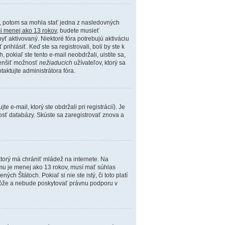
u, potom sa mohla stať jedna z nasledovných
 mi menej ako 13 rokov
, budete musieť
byť aktivovaný. Niektoré fóra potrebujú aktiváciu
ihlásiť. Keď ste sa registrovali, boli by ste k
pokiaľ ste tento e-mail neobdržali, uistite sa,
menšiť možnosť
nežiaducich
užívateľov, ktorý sa
ntaktujte administrátora fóra.
e-mail, ktorý ste obdržali pri registrácií). Je
kosť databázy. Skúste sa zaregistrovať znova a
ktorý má chrániť mládež na internete. Na
mu je menej ako 13 rokov, musí mať súhlas
ých Štátoch. Pokiaľ si nie ste istý, či toto platí
ôže a nebude poskytovať právnu podporu v