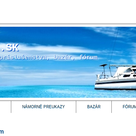
.SK
príslušenstva, bazár, fórum
NÁMORNÉ PREUKAZY
BAZÁR
FÓRU
um