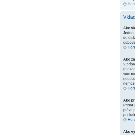
Hor
Vklad
Ako vl
Jednodu
do disk
odpoved
Hor
Ako z
V prípa
(nieke
vám mal
neodpov
nemôžu
Hor
Ako pr
Pridať 
práve 
príslu
Hor
Ako vy