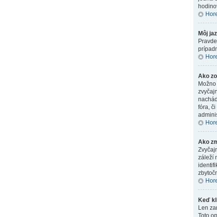
hodino
Hor
Môj ja
Pravdep
prípadn
Hor
Ako zo
Možno s
zvyčajn
nachádz
fóra, č
adminis
Hor
Ako zm
Zvyčaj
záleží 
identif
zbytočn
Hor
Keď kl
Len zar
Toto o