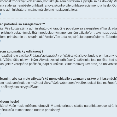
utočnosť zobrazí)? Pokiaľ áno, kontaktujte administrátora a pýtajte sa na dôvody. Pok
í a stále sa nemôžete prihlásiť, znova skontrolujte prihlasovacie meno a heslo. Oby
tujte administrátora, možno má chybné nastavenia fóra.
e
ec potrebné sa zaregistrovať?
e. Všetko záleží na administrátorovi fóra, či je potrebné sa zaregistrovať ku vkla
 prístup k ostatným službám nedostupným anonymným užívateľom, ako napr. postav
ľom, prihlásenie do skupín, atď. Vrele Vám teda registráciu doporučujeme. Zaberie 
e
som automaticky odhlásený?
nezaškrtnete tlačítko
Prihlásiť automaticky pri ďalšej návšteve
, budete prihlásený l
iu Vášho účtu niekým iným. Aby ste zostali prihlásený, zaškrtnite toto políčko, keď
lasujete z verejného počítača, napr. v knižnici, z internetovej kaviarne, na univerzite
e
bránim, aby sa moje užívateľské meno objavilo v zozname práve prihlásených
om nastavení nájdete možnosť
Skryť Vašu prítomnosť vo fóre
, pokiaľ túto možnosť
počítaný ako skrytý užívateľ.
e
l som heslo!
árte! Vaše heslo môžeme obnoviť. V tomto prípade stlačte na prihlasovacej stránk
nštrukcií a takmer ihneď budete prihlásený.
e