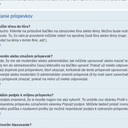
e
anie príspevkov
ožím tému do fóra?
cho. Kliknite na príslušné tlačítko na obrazovke fóra alebo témy. Možno bude nut
usie. To, čo vám je povolené môžete vidieť na spodnej časti fóra alebo témy (napr.
ať na témy v tomto fóre, atď.
).
e
mením alebo zmažem príspevok?
de, že nie ste moderátor alebo administrátor, tak môžete upravovať alebo mazať le
dy len do obmedzeného času) kliknutím na tlačítko
upraviť
. Pokiaľ už niekto odpove
ý doplnok pod príspevkom, ktorí ukazuje, koľkokrát ste tento príspevok upravovali.
edal alebo moderátor či administrátor zmenili príspevok (tí by mali sami zanechať
 príspevok zmazať, pokiaľ na neho už niekto odpovedal.
e
idám podpis k môjmu príspevku?
podpis znamená, že si musíte najprv nie aký vytvoriť. To urobíte cez stránku
Profil
v
písanému príspevku označením okienka
Pripojiť podpis
. Môžete taktiež pridať rov
šného políčka v nastavení profilu (je možné nepridávať podpis k vybraným príspev
e
tvorím hlasovanie?