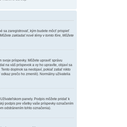
né sa zaregistrovať, kým budete môcť prispieť
Môžete zakladať nové témy v tomto fóre, Môžete
n svoje príspevky. Môžete upraviť správu
dal na váš príspevok a vy ho upravíte, objaví sa
 Tento doplnok sa neobjaví, pokiaľ zatiaľ nikto
 odkaz prečo ho zmenili). Normálny užívatelia
 Užívateľskom panely. Podpis môžete pridať k
naký podpis pre všetky vaše príspevky označením
kom odstránením tohto označenia).