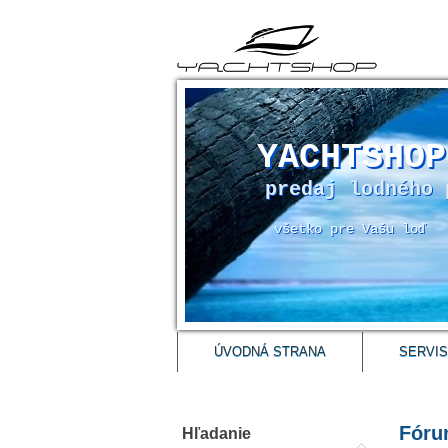
YACHTSHOP
predaj lodného 
všetko pre Vašu loď
ÚVODNÁ STRANA
SERVIS
Fór
Hľadanie