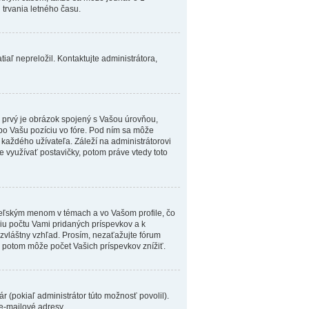
trvania letného času.
iaľ nepreložil. Kontaktujte administrátora,
n prvý je obrázok spojený s Vašou úrovňou,
lebo Vašu pozíciu vo fóre. Pod ním sa môže
 každého užívateľa. Záleží na administrátorovi
te využívať postavičky, potom práve vtedy toto
eľským menom v témach a vo Vašom profile, čo
niu počtu Vami pridaných príspevkov a k
 zvláštny vzhľad. Prosím, nezaťažujte fórum
r potom môže počet Vašich príspevkov znížiť.
 (pokiaľ administrátor túto možnosť povolil).
e-mailové adresy.