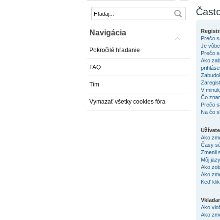
Často
Registr
Navigácia
Prečo s
Je vôbe
Pokročilé hľadanie
Prečo s
Ako zab
FAQ
prihlás
Zabudol
Zaregis
Tím
V minul
Čo zna
Vymazať všetky cookies fóra
Prečo s
Na čo s
Užívate
Ako zme
Časy sú
Zmenil 
Môj jaz
Ako zob
Ako zme
Keď kli
Vklada
Ako vlo
Ako zm