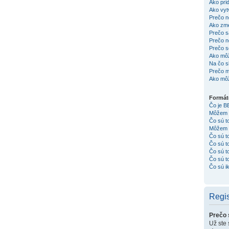
Ako pri
Ako vyt
Prečo n
Ako zm
Prečo s
Prečo n
Prečo s
Ako môž
Na čo sl
Prečo m
Ako môž
Formát
Čo je 
Môžem 
Čo sú t
Môžem p
Čo sú t
Čo sú 
Čo sú t
Čo sú t
Čo sú i
Regis
Prečo 
Už ste 