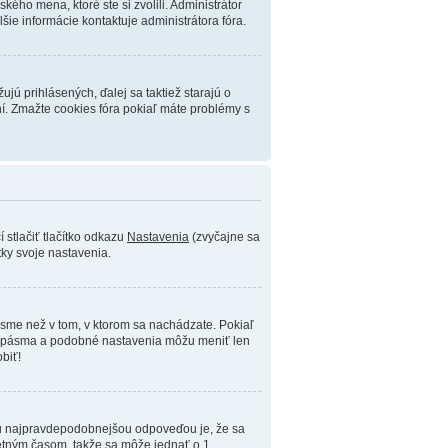
kého mena, ktoré ste si zvolili. Administrátor
šie informácie kontaktuje administrátora fóra.
jú prihlásených, ďalej sa taktiež starajú o
ní. Zmažte cookies fóra pokiaľ máte problémy s
 stlačiť tlačítko odkazu
Nastavenia
(zvyčajne sa
tky svoje nastavenia.
ásme než v tom, v ktorom sa nachádzate. Pokiaľ
ho pásma a podobné nastavenia môžu meniť len
obiť!
k tou najpravdepodobnejšou odpoveďou je, že sa
letným časom, takže sa môže jednať o 1