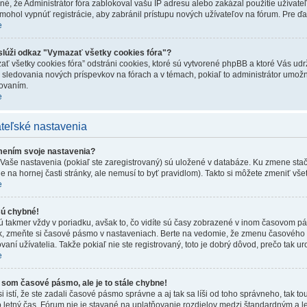
é, že Administrátor fóra zablokoval vašu IP adresu alebo zakázal použitie užívateľs
 mohol vypnúť registrácie, aby zabránil prístupu nových užívateľov na fórum. Pre ďal
e
slúži odkaz "Vymazať všetky cookies fóra"?
ť všetky cookies fóra” odstráni cookies, ktoré sú vytvorené phpBB a ktoré Vás udržu
 sledovania nových príspevkov na fórach a v témach, pokiaľ to administrátor umož
sovaním.
e
teľské nastavenia
ením svoje nastavenia?
Vaše nastavenia (pokiaľ ste zaregistrovaný) sú uložené v databáze. Ku zmene stačí
e na hornej časti stránky, ale nemusí to byť pravidlom). Takto si môžete zmeniť vše
e
ú chybné!
ú takmer vždy v poriadku, avšak to, čo vidíte sú časy zobrazené v inom časovom p
tak, zmeňte si časové pásmo v nastaveniach. Berte na vedomie, že zmenu časové
ovaní užívatelia. Takže pokiaľ nie ste registrovaný, toto je dobrý dôvod, prečo tak ur
e
 som časové pásmo, ale je to stále chybne!
si istí, že ste zadali časové pásmo správne a aj tak sa líši od toho správneho, ta
o letný čas. Fórum nie je stavané na uplatňovanie rozdielov medzi štandardným a 