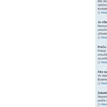
táto sk
vylúčen
kontak
Hor
Je vôb
Nemusít
umožní
užívate
Hor
Prečo 
Pokiaľ 
zneužit
sa prih
Hor
Ako za
Vo Vaš
Budete 
Hor
Zabudo
Nepanik
podľa i
Hor