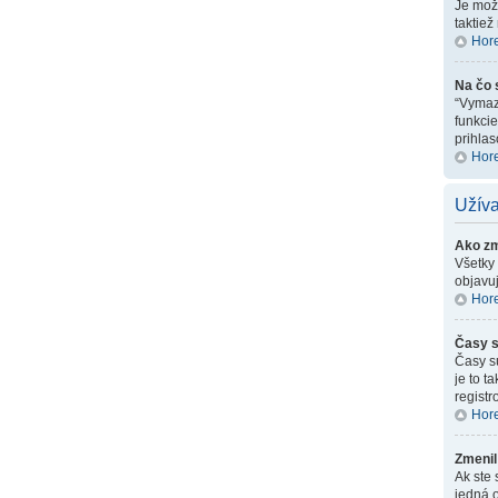
Je možn
taktiež
Hor
Na čo 
“Vymaza
funkcie
prihla
Hor
Užíva
Ako zm
Všetky 
objavuj
Hor
Časy s
Časy s
je to 
registr
Hor
Zmenil
Ak ste 
jedná 