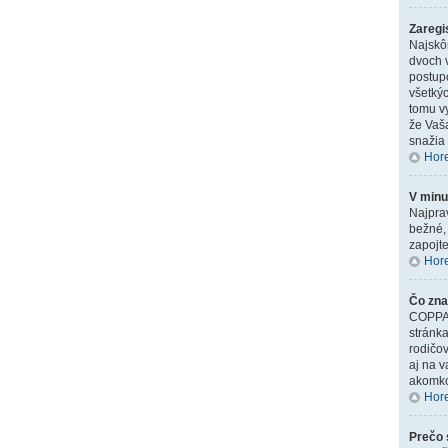
Zaregi
Najskô
dvoch v
postupo
všetkýc
tomu vy
že Vaš
snažia 
Hor
V minu
Najprav
bežné, 
zapojte
Hor
Čo zn
COPPA (
stránk
rodičov
aj na 
akomko
Hor
Prečo 