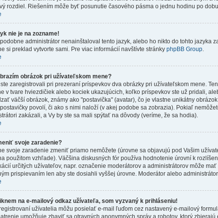
vý rozdiel. Riešením môže byť posunutie časového pásma o jednu hodinu po dobu 
e
zyk nie je na zozname!
odobne administrátor nenainštaloval tento jazyk, alebo ho nikto do tohto jazyka zat
e si preklad vytvorte sami. Pre viac informácií navštívte stránky
phpBB Group
.
e
brazím obrázok pri užívateľskom mene?
te zaregistrovali pri prezeraní príspevkov dva obrázky pri užívateľskom mene. Te
e v tvare hviezdičiek alebo kociek ukazujúcich, koľko príspevkov ste už pridali, a
ať väčší obrázok, známy ako "postavička" (avatar), čo je vlastne unikátny obrázok
i postavičky povolí, či ako s nimi naloží (v akej podobe sa zobrazia). Pokiaľ nemôže
trátori zakázali, a Vy by ste sa mali spýtať na dôvody (veríme, že sa hodia).
e
eniť svoje zaradenie?
ne svoje zaradenie zmeniť priamo nemôžete (úrovne sa objavujú pod Vašim užívat
na použitom vzhľade). Väčšina diskusných fór používa hodnotenie úrovní k rozlíše
ikácií určitých užívateľov, napr. označenie moderátorov a administrátorov môže mať
ým prispievaním len aby ste dosiahli vyššej úrovne. Moderátor alebo administráto
e
iknem na e-mailový odkaz užívateľa, som vyzvaný k prihláseniu!
egistrovaní užívatelia môžu posielať e-mail ľuďom cez nastavený e-mailový formulár
patrenie umožňuje zbaviť sa otravných anonymných správ a robotov, ktorý zbierajú 