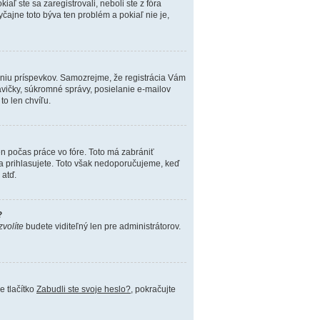
iaľ ste sa zaregistrovali, neboli ste z fóra
čajne toto býva ten problém a pokiaľ nie je,
daniu príspevkov. Samozrejme, že registrácia Vám
ičky, súkromné správy, posielanie e-mailov
to len chvíľu.
en počas práce vo fóre. Toto má zabrániť
 sa prihlasujete. Toto však nedoporučujeme, keď
 atď.
?
zvolíte
budete viditeľný len pre administrátorov.
e tlačítko
Zabudli ste svoje heslo?
, pokračujte