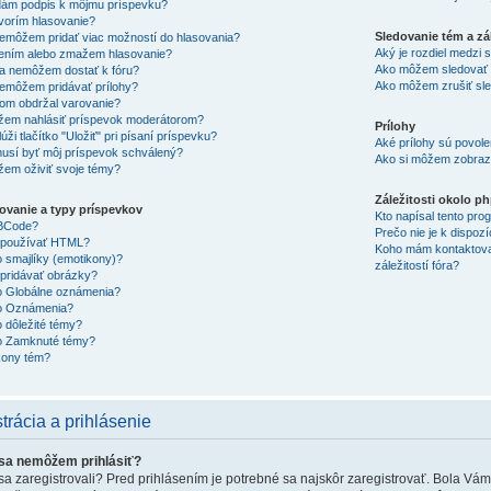
dám podpis k môjmu príspevku?
vorím hlasovanie?
Sledovanie tém a zá
emôžem pridať viac možností do hlasovania?
Aký je rozdiel medzi
ením alebo zmažem hlasovanie?
Ako môžem sledovať 
a nemôžem dostať k fóru?
Ako môžem zrušiť sl
emôžem pridávať prílohy?
om obdržal varovanie?
em nahlásiť príspevok moderátorom?
Prílohy
úži tlačítko "Uložiť" pri písaní príspevku?
Aké prílohy sú povole
usí byť môj príspevok schválený?
Ako si môžem zobrazi
em oživiť svoje témy?
Záležitosti okolo p
ovanie a typy príspevkov
Kto napísal tento pr
BBCode?
Prečo nie je k dispozí
používať HTML?
Koho mám kontaktova
o smajlíky (emotikony)?
záležitostí fóra?
ridávať obrázky?
o Globálne oznámenia?
to Oznámenia?
o dôležité témy?
o Zamknuté témy?
kony tém?
trácia a prihlásenie
sa nemôžem prihlásiť?
sa zaregistrovali? Pred prihlásením je potrebné sa najskôr zaregistrovať. Bola Vá