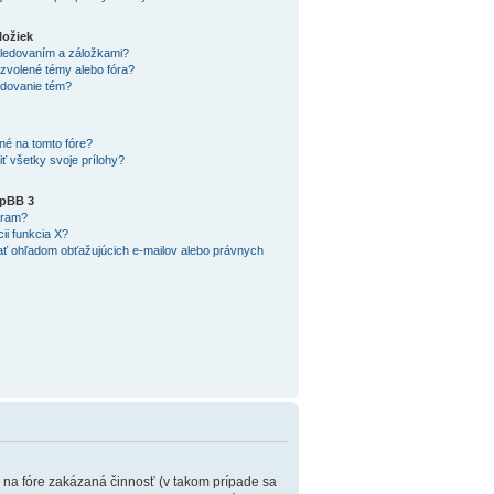
ložiek
 sledovaním a záložkami?
zvolené témy alebo fóra?
edovanie tém?
né na tomto fóre?
ť všetky svoje prílohy?
hpBB 3
ogram?
cii funkcia X?
ť ohľadom obťažujúcich e-mailov alebo právnych
m na fóre zakázaná činnosť (v takom prípade sa