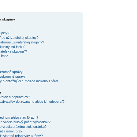
a skupiny
upiny?
 do užívateľskej skupiny?
átorom užívateľskej skupiny?
kupiny inú farbu?
vateľská skupina"?
Tím"?
kromné správy!
súkromné správy!
a obťažujúci e-mail od niekoho z fóra!
a
teľov a nepriateľov?
užívateľov do zoznamu alebo ich odoberať?
ednom alebo viac fórach?
a vracia nulový počet výsledkov?
e vracia prázdnu bielu stránku?
ť členov fóra?
e vlastné príspevky a témy?