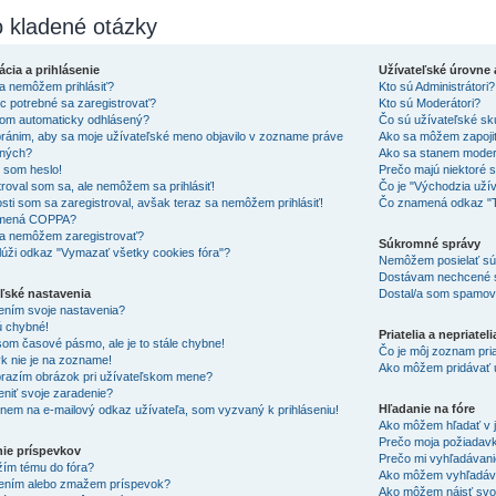
 kladené otázky
ácia a prihlásenie
Užívateľské úrovne 
a nemôžem prihlásiť?
Kto sú Administrátori?
c potrebné sa zaregistrovať?
Kto sú Moderátori?
om automaticky odhlásený?
Čo sú užívateľské sk
ránim, aby sa moje užívateľské meno objavilo v zozname práve
Ako sa môžem zapojiť
ených?
Ako sa stanem moder
 som heslo!
Prečo majú niektoré s
troval som sa, ale nemôžem sa prihlásiť!
Čo je "Východzia uží
osti som sa zaregistroval, avšak teraz sa nemôžem prihlásiť!
Čo znamená odkaz "
mená COPPA?
a nemôžem zaregistrovať?
Súkromné správy
lúži odkaz "Vymazať všetky cookies fóra"?
Nemôžem posielať sú
Dostávam nechcené 
ľské nastavenia
Dostal/a som spamový 
ním svoje nastavenia?
 chybné!
Priatelia a nepriateli
som časové pásmo, ale je to stále chybne!
Čo je môj zoznam pria
yk nie je na zozname!
Ako môžem pridávať 
razím obrázok pri užívateľskom mene?
niť svoje zaradenie?
Hľadanie na fóre
knem na e-mailový odkaz užívateľa, som vyzvaný k prihláseniu!
Ako môžem hľadať v j
Prečo moja požiadavk
nie príspevkov
Prečo mi vyhľadávani
žím tému do fóra?
Ako môžem vyhľadáva
ením alebo zmažem príspevok?
Ako môžem nájsť svoj