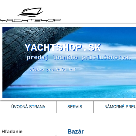
YACHTSHOP.SK
predaj lodného príslušenstva, 
všetko pre Vašu loď
ÚVODNÁ STRANA
SERVIS
NÁMORNÉ PRE
Bazár
Hľadanie