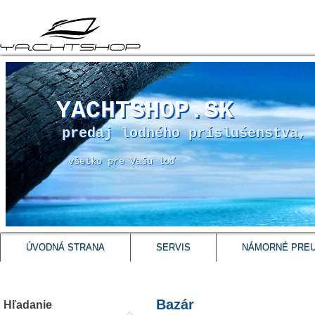
YACHTSHOP.SK
predaj lodného príslušenstva, 
všetko pre Vašu loď
ÚVODNÁ STRANA
SERVIS
NÁMORNÉ PRE
Bazár
Hľadanie