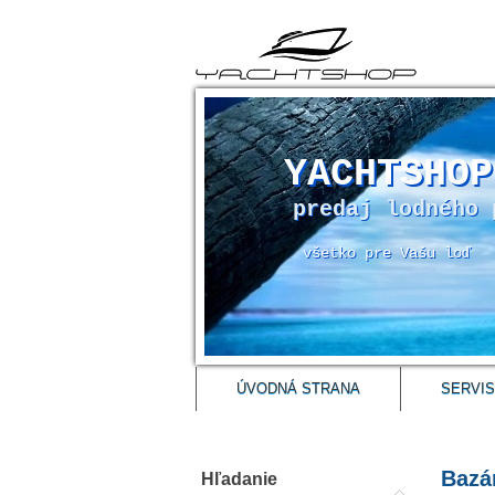
YACHTSHOP
predaj lodného 
všetko pre Vašu loď
ÚVODNÁ STRANA
SERVIS
Bazá
Hľadanie