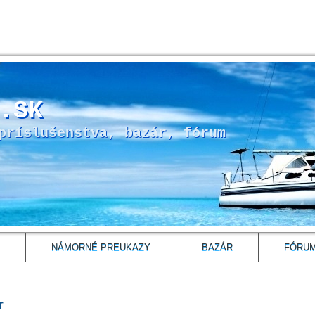
.SK
príslušenstva, bazár, fórum
NÁMORNÉ PREUKAZY
BAZÁR
FÓRU
r